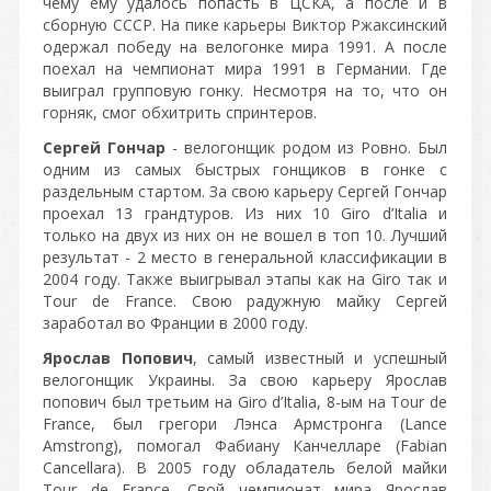
чему ему удалось попасть в ЦСКА, а после и в
сборную СССР. На пике карьеры Виктор Ржаксинский
одержал победу на велогонке мира 1991. А после
поехал на чемпионат мира 1991 в Германии. Где
выиграл групповую гонку. Несмотря на то, что он
горняк, смог обхитрить спринтеров.
Сергей Гончар
- велогонщик родом из Ровно. Был
одним из самых быстрых гонщиков в гонке с
раздельным стартом. За свою карьеру Сергей Гончар
проехал 13 грандтуров. Из них 10 Giro d’Italia и
только на двух из них он не вошел в топ 10. Лучший
результат - 2 место в генеральной классификации в
2004 году. Также выигрывал этапы как на Giro так и
Tour de France. Свою радужную майку Сергей
заработал во Франции в 2000 году.
Ярослав Попович
, самый известный и успешный
велогонщик Украины. За свою карьеру Ярослав
попович был третьим на Giro d’Italia, 8-ым на Tour de
France, был грегори Лэнса Армстронга (Lance
Amstrong), помогал Фабиану Канчелларе (Fabian
Cancellara). В 2005 году обладатель белой майки
Tour de France. Свой чемпионат мира Ярослав